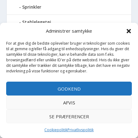
Sprinkler
Stablelegetøj
Administrer samtykke
Dantoy Stablelegetøj
For at give dig de bedste oplevelser bruger vi teknologier som cookies
til at gemme og/eller få adgang til enhedsoplysninger. Hvis du giver dit
Djeco Stablelegetøj
samtykke til disse teknologier, kan vi behandle data som f.eks.
browsingadfærd eller unikke ID'er på dette websted. Hvis du ikke giver
dit samtykke eller trækker dit samtykke tilbage, kan det have en negativ
Done by Deer Stablelegetøj
indvirkning på visse funktioner og egenskaber.
Hape Stablelegetøj
GODKEND
Konges Sløjd Stablelegetøj
AFVIS
Liewood Stablelegetøj
SE PRÆFERENCER
SES Creative Stablelegetøj
Cookiepolitik
Privatlivspolitik