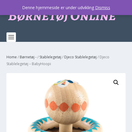
Denne hjemmeside er under udvikling
Dismiss
Home
/
Børnetøj -
/
Stablelegetøj
/
Djeco Stablelegetøj
/ Djeco
Stablelegetøj – BabyHoopi