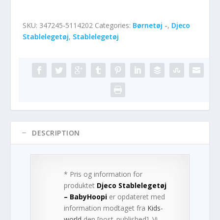
SKU:
347245-5114202
Categories:
Børnetøj -
,
Djeco
Stablelegetøj
,
Stablelegetøj
DESCRIPTION
* Pris og information for
produktet
Djeco Stablelegetøj
– BabyHoopi
er opdateret med
information modtaget fra
Kids-
world
den [post_published]. Vi