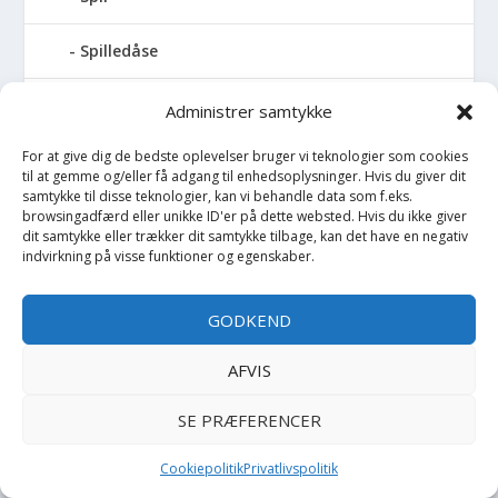
Spilledåse
Spisesæt
Administrer samtykke
For at give dig de bedste oplevelser bruger vi teknologier som cookies
Sportstaske
til at gemme og/eller få adgang til enhedsoplysninger. Hvis du giver dit
samtykke til disse teknologier, kan vi behandle data som f.eks.
Sprinkler
browsingadfærd eller unikke ID'er på dette websted. Hvis du ikke giver
dit samtykke eller trækker dit samtykke tilbage, kan det have en negativ
indvirkning på visse funktioner og egenskaber.
Stablelegetøj
GODKEND
Stofble
AFVIS
Stofbog
SE PRÆFERENCER
Stol
Cookiepolitik
Privatlivspolitik
Stoleunderlag