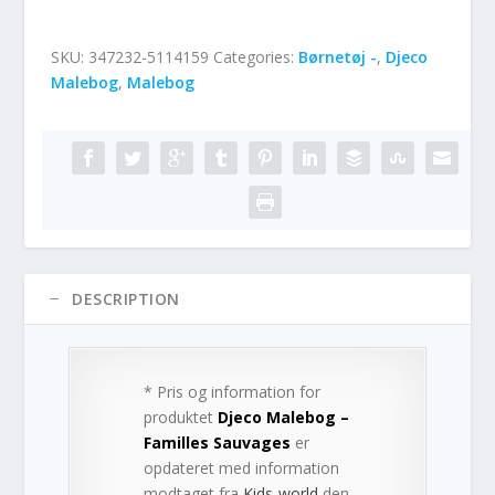
SKU:
347232-5114159
Categories:
Børnetøj -
,
Djeco
Malebog
,
Malebog
DESCRIPTION
* Pris og information for
produktet
Djeco Malebog –
Familles Sauvages
er
opdateret med information
modtaget fra
Kids-world
den