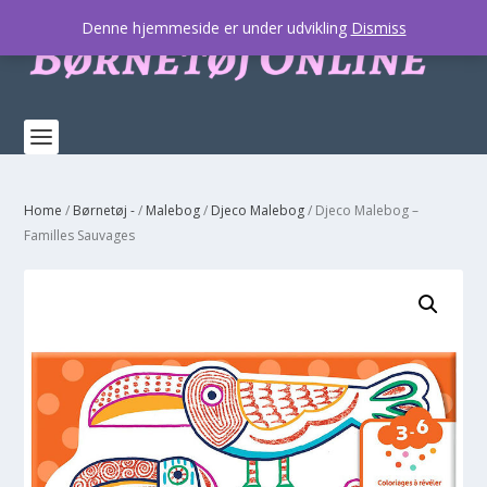
Denne hjemmeside er under udvikling
Dismiss
Home
/
Børnetøj -
/
Malebog
/
Djeco Malebog
/ Djeco Malebog –
Familles Sauvages