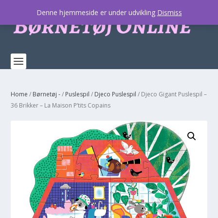
Denne hjemmeside er under udvikling
Dismiss
Home
/
Børnetøj -
/
Puslespil
/
Djeco Puslespil
/ Djeco Gigant Puslespil –
36 Brikker – La Maison P’tits Copains