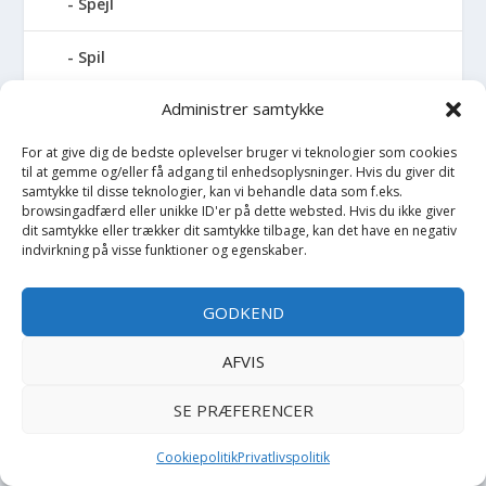
Spejl
Spil
Administrer samtykke
Spilledåse
For at give dig de bedste oplevelser bruger vi teknologier som cookies
Spisesæt
til at gemme og/eller få adgang til enhedsoplysninger. Hvis du giver dit
samtykke til disse teknologier, kan vi behandle data som f.eks.
browsingadfærd eller unikke ID'er på dette websted. Hvis du ikke giver
Sportstaske
dit samtykke eller trækker dit samtykke tilbage, kan det have en negativ
indvirkning på visse funktioner og egenskaber.
Sprinkler
GODKEND
Stablelegetøj
AFVIS
Stofble
SE PRÆFERENCER
Stofbog
Cookiepolitik
Privatlivspolitik
Stol