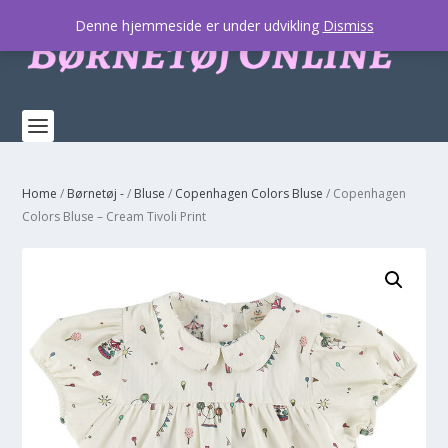
Denne hjemmeside er under udvikling
Dismiss
Home
/
Børnetøj -
/
Bluse
/
Copenhagen Colors Bluse
/ Copenhagen
Colors Bluse – Cream Tivoli Print