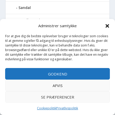
Sandal
Sandlegetøj
Administrer samtykke
Savlesmæk
For at give dig de bedste oplevelser bruger vi teknologier som cookies
til at gemme og/eller få adgang til enhedsoplysninger. Hvis du giver dit
Seng
samtykke til disse teknologier, kan vi behandle data som f.eks.
browsingadfærd eller unikke ID'er på dette websted. Hvis du ikke giver
dit samtykke eller trækker dit samtykke tilbage, kan det have en negativ
Sengehimmel
indvirkning på visse funktioner og egenskaber.
Sengelomme
GODKEND
Sengerand
AFVIS
Sengetøj - Baby
SE PRÆFERENCER
Sengetøj - Junior
Cookiepolitik
Privatlivspolitik