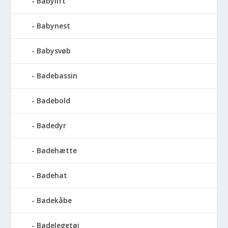
Babylift
Babynest
Babysvøb
Badebassin
Badebold
Badedyr
Badehætte
Badehat
Badekåbe
Badelegetøj