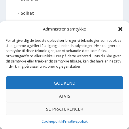
Solhat
Solskærm
Administrer samtykke
For at give dig de bedste oplevelser bruger vi teknologier som cookies
Sommerdragt
til at gemme og/eller få adgang til enhedsoplysninger. Hvis du giver dit
samtykke til disse teknologier, kan vi behandle data som f.eks.
Sommerjakke
browsingadfærd eller unikke ID'er på dette websted. Hvis du ikke giver
dit samtykke eller trækker dit samtykke tilbage, kan det have en negativ
indvirkning på visse funktioner og egenskaber.
Sovepose
GODKEND
Spand
AFVIS
Sparegris
SE PRÆFERENCER
Sparkedragt
Cookiepolitik
Privatlivspolitik
Spejl