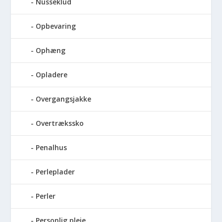
Nusseklud
Opbevaring
Ophæng
Opladere
Overgangsjakke
Overtrækssko
Penalhus
Perleplader
Perler
Personlig pleje