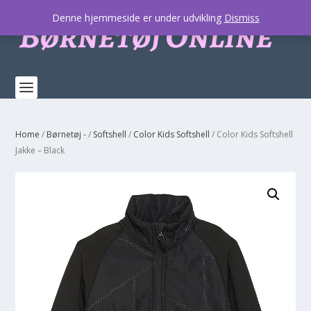
Denne hjemmeside er under udvikling
Dismiss
Home
/
Børnetøj -
/
Softshell
/
Color Kids Softshell
/ Color Kids Softshell
Jakke – Black