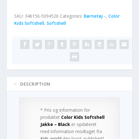
SKU:
346156-5094526
Categories:
Børnetøj -
,
Color
Kids Softshell
,
Softshell
DESCRIPTION
* Pris og information for
produktet
Color Kids Softshell
Jakke – Black
er opdateret
med information modtaget fra
Kids-world
den [post_published].