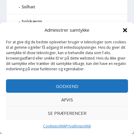
Solhat
Solskærm
Administrer samtykke
Sommerdragt
For at give dig de bedste oplevelser bruger vi teknologier som cookies
til at gemme og/eller få adgang til enhedsoplysninger. Hvis du giver dit
Sommerjakke
samtykke til disse teknologier, kan vi behandle data som f.eks.
browsingadfærd eller unikke ID'er på dette websted. Hvis du ikke giver
dit samtykke eller trækker dit samtykke tilbage, kan det have en negativ
Sovepose
indvirkning på visse funktioner og egenskaber.
Spand
GODKEND
Sparegris
AFVIS
Sparkedragt
SE PRÆFERENCER
Spejl
Cookiepolitik
Privatlivspolitik