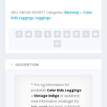
SKU:
346166-5094571
Categories:
Børnetøj -
,
Color
Kids Leggings
,
Leggings
DESCRIPTION
* Pris og information for
produktet
Color Kids Leggings
– Vintage Indigo
er opdateret
med information modtaget fra
Kids-world
den [post_published].