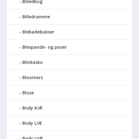
Billedbog
Billedramme
Blebadebukser
Blespande- og poser
Blinkesko
Bloomers
Bluse
Body K/Æ
Body L/Æ
Body U/Æ