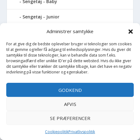
Sengetøj - Baby
Sengetøj - Junior
Administrer samtykke
Sengetøj - Voksen
For at give dig de bedste oplevelser bruger vi teknologier som cookies
Shorts
til at gemme og/eller få adgang til enhedsoplysninger. Hvis du giver dit
samtykke til disse teknologier, kan vi behandle data som f.eks.
browsingadfærd eller unikke ID'er på dette websted. Hvis du ikke giver
Sikkerhedsudstyr
dit samtykke eller trækker dit samtykke tilbage, kan det have en negativ
indvirkning på visse funktioner og egenskaber.
Sjippetov
GODKEND
Skål
AFVIS
Skibukser
SE PRÆFERENCER
Skjorte
Cookiepolitik
Privatlivspolitik
Skjorte K/Æ