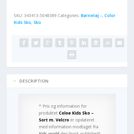
SKU:
343413-5048389
Categories:
Børnetøj -
,
Color
Kids Sko
,
Sko
DESCRIPTION
* Pris og information for
produktet
Coloe Kids Sko –
Sort m. Velcro
er opdateret
med information modtaget fra
Kids-world
den [post_published].