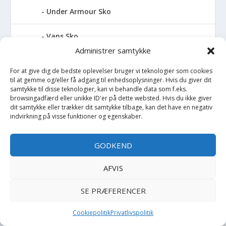
Under Armour Sko
Vans Sko
Administrer samtykke
Versace Sko
For at give dig de bedste oplevelser bruger vi teknologier som cookies
til at gemme og/eller få adgang til enhedsoplysninger. Hvis du giver dit
Viking Sko
samtykke til disse teknologier, kan vi behandle data som f.eks.
browsingadfærd eller unikke ID'er på dette websted. Hvis du ikke giver
dit samtykke eller trækker dit samtykke tilbage, kan det have en negativ
Wheat Sko
indvirkning på visse funktioner og egenskaber.
Woden Sko
GODKEND
Skoletaske
AFVIS
Skovl
SE PRÆFERENCER
Skuldertaske
Cookiepolitik
Privatlivspolitik