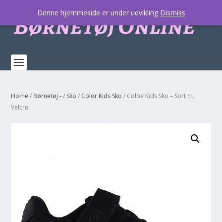
Denne hjemmeside er under udvikling
Dismiss
Home
/
Børnetøj -
/
Sko
/
Color Kids Sko
/ Coloe Kids Sko – Sort m.
Velcro