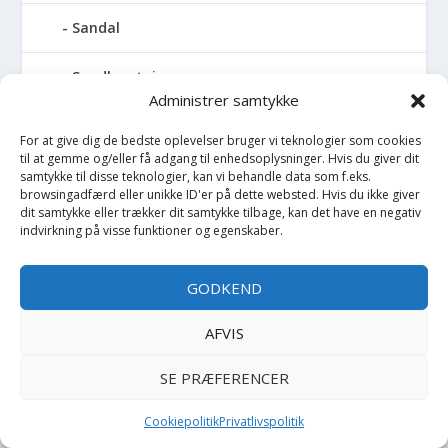
Sandal
Sandlegetøj
Administrer samtykke
Savlesmæk
For at give dig de bedste oplevelser bruger vi teknologier som cookies
til at gemme og/eller få adgang til enhedsoplysninger. Hvis du giver dit
Seng
samtykke til disse teknologier, kan vi behandle data som f.eks.
browsingadfærd eller unikke ID'er på dette websted. Hvis du ikke giver
dit samtykke eller trækker dit samtykke tilbage, kan det have en negativ
Sengehimmel
indvirkning på visse funktioner og egenskaber.
Sengelomme
GODKEND
Sengerand
AFVIS
Sengetøj - Baby
SE PRÆFERENCER
Sengetøj - Junior
Cookiepolitik
Privatlivspolitik