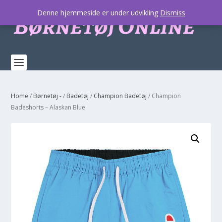
Denne hjemmeside er under udvikling
Dismiss
Home
/
Børnetøj -
/
Badetøj
/
Champion Badetøj
/ Champion
Badeshorts – Alaskan Blue