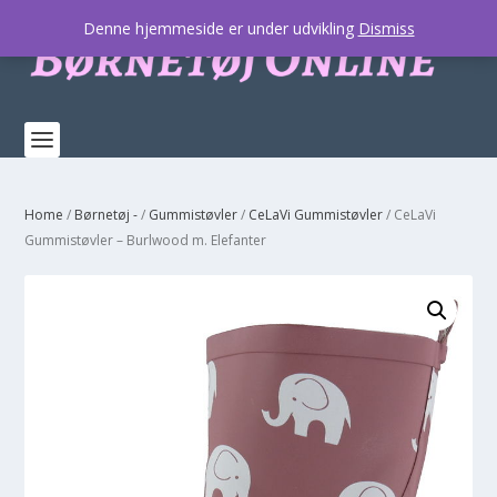
Denne hjemmeside er under udvikling
Dismiss
Home
/
Børnetøj -
/
Gummistøvler
/
CeLaVi Gummistøvler
/ CeLaVi
Gummistøvler – Burlwood m. Elefanter