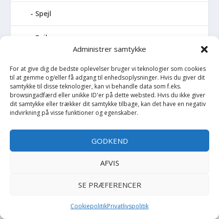
Spejl
Spil
Administrer samtykke
Spilledåse
For at give dig de bedste oplevelser bruger vi teknologier som cookies
til at gemme og/eller få adgang til enhedsoplysninger. Hvis du giver dit
Spisesæt
samtykke til disse teknologier, kan vi behandle data som f.eks.
browsingadfærd eller unikke ID'er på dette websted. Hvis du ikke giver
dit samtykke eller trækker dit samtykke tilbage, kan det have en negativ
Sportstaske
indvirkning på visse funktioner og egenskaber.
Sprinkler
GODKEND
Stablelegetøj
AFVIS
Stofble
SE PRÆFERENCER
Stofbog
Cookiepolitik
Privatlivspolitik