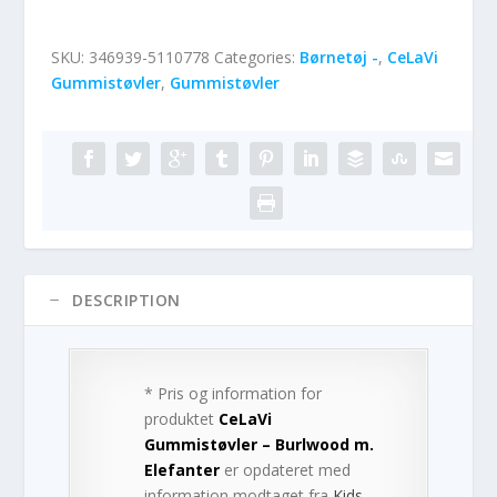
SKU:
346939-5110778
Categories:
Børnetøj -
,
CeLaVi
Gummistøvler
,
Gummistøvler
DESCRIPTION
* Pris og information for
produktet
CeLaVi
Gummistøvler – Burlwood m.
Elefanter
er opdateret med
information modtaget fra
Kids-