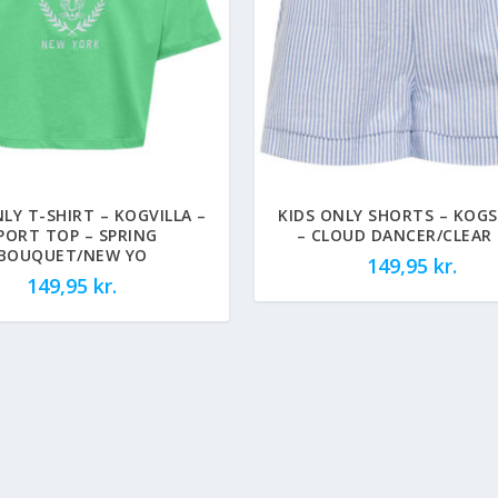
NLY T-SHIRT – KOGVILLA –
KIDS ONLY SHORTS – KOGS
PORT TOP – SPRING
– CLOUD DANCER/CLEAR 
BOUQUET/NEW YO
149,95
kr.
149,95
kr.