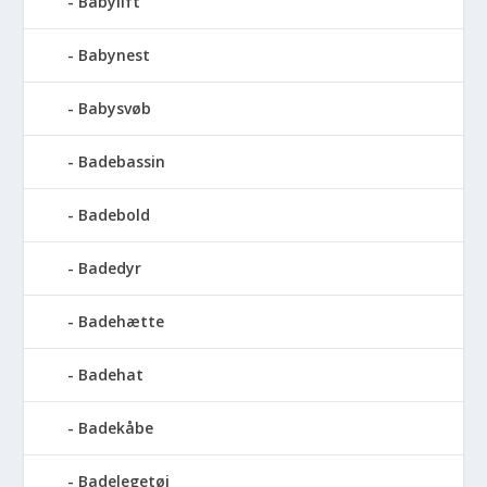
Babylift
Babynest
Babysvøb
Badebassin
Badebold
Badedyr
Badehætte
Badehat
Badekåbe
Badelegetøj