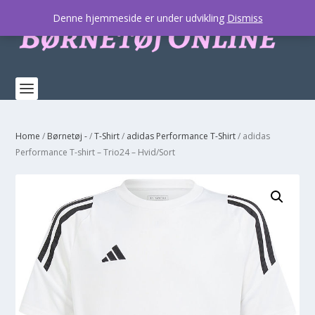
Denne hjemmeside er under udvikling
Dismiss
Home
/
Børnetøj -
/
T-Shirt
/
adidas Performance T-Shirt
/ adidas
Performance T-shirt – Trio24 – Hvid/Sort