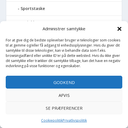
Sportstaske
Sprinkler
Administrer samtykke
Stablelegetøj
For at give dig de bedste oplevelser bruger vi teknologier som cookies
til at gemme og/eller få adgang til enhedsoplysninger. Hvis du giver dit
Stofble
samtykke til disse teknologier, kan vi behandle data som f.eks.
browsingadfærd eller unikke ID'er på dette websted. Hvis du ikke giver
dit samtykke eller trækker dit samtykke tilbage, kan det have en negativ
Stofbog
indvirkning på visse funktioner og egenskaber.
Stol
GODKEND
Stoleunderlag
AFVIS
Støvler
SE PRÆFERENCER
Strømpebukser
Cookiepolitik
Privatlivspolitik