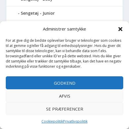
Sengetøj - Junior
Sengetøj - Voksen
Administrer samtykke
For at give dig de bedste oplevelser bruger vi teknologier som cookies
Shorts
til at gemme og/eller få adgang til enhedsoplysninger. Hvis du giver dit
samtykke til disse teknologier, kan vi behandle data som f.eks.
Sikkerhedsudstyr
browsingadfærd eller unikke ID'er på dette websted. Hvis du ikke giver
dit samtykke eller trækker dit samtykke tilbage, kan det have en negativ
indvirkning på visse funktioner og egenskaber.
Sjippetov
GODKEND
Skål
AFVIS
Skibukser
SE PRÆFERENCER
Skjorte
Cookiepolitik
Privatlivspolitik
Skjorte K/Æ