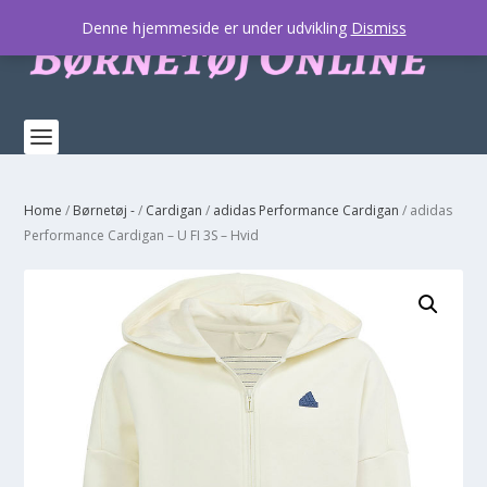
Denne hjemmeside er under udvikling
Dismiss
Home
/
Børnetøj -
/
Cardigan
/
adidas Performance Cardigan
/ adidas
Performance Cardigan – U FI 3S – Hvid